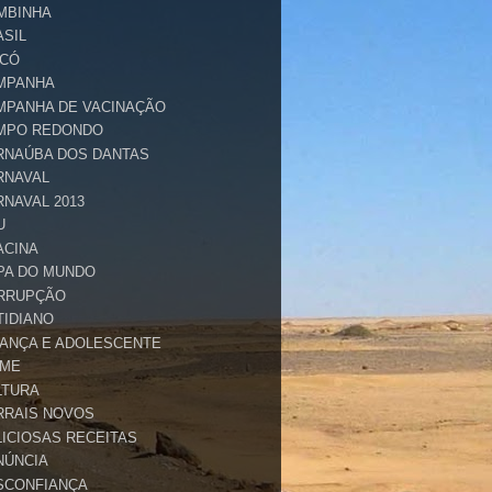
MBINHA
ASIL
ICÓ
MPANHA
MPANHA DE VACINAÇÃO
MPO REDONDO
RNAÚBA DOS DANTAS
RNAVAL
RNAVAL 2013
U
ACINA
PA DO MUNDO
RRUPÇÃO
TIDIANO
IANÇA E ADOLESCENTE
IME
LTURA
RRAIS NOVOS
LICIOSAS RECEITAS
NÚNCIA
SCONFIANÇA