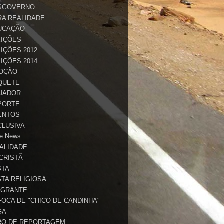
SGOVERNO
RA REALIDADE
UCAÇÃO
EIÇÕES
IÇÕES 2012
IÇÕES 2014
OÇÃO
QUETE
UADOR
PORTE
ENTOS
CLUSIVA
e News
TALIDADE
 CRISTÃ
STA
STA RELIGIOSA
AGRANTE
FOCA DE "CHICO DE CANDINHA"
GA
RO DE REPORTAGEM