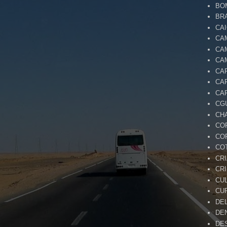
BO
BR
CA
CA
CA
CA
CA
CA
CA
CG
CH
CO
CO
CO
CR
CR
CU
CU
DE
DE
DE