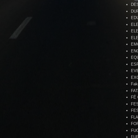
DE
DU
ED
EL
ELE
ELE
EM
EN
EQ
ES
EV
EX
Fak
FA
FÉ
FE
FE
FL
FO
FU
FU