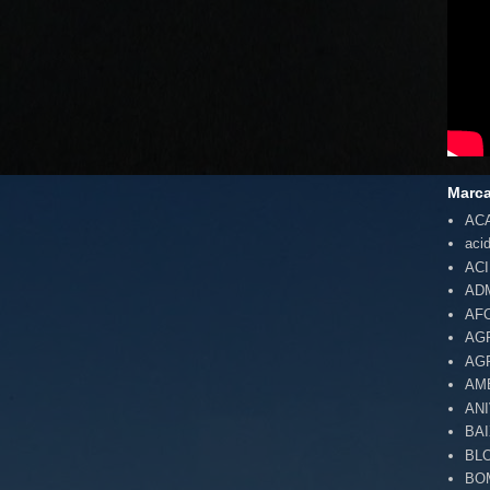
Marc
AC
aci
AC
AD
AF
AG
AG
AM
AN
BA
BL
BO