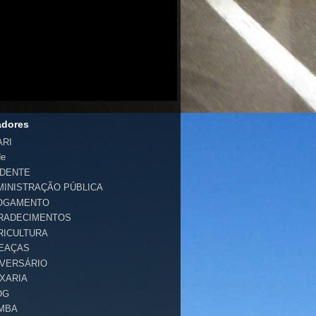
adores
ARI
de
IDENTE
MINISTRAÇÃO PÚBLICA
OGAMENTO
RADECIMENTOS
RICULTURA
EAÇAS
IVERSÁRIO
IXARIA
OG
MBA