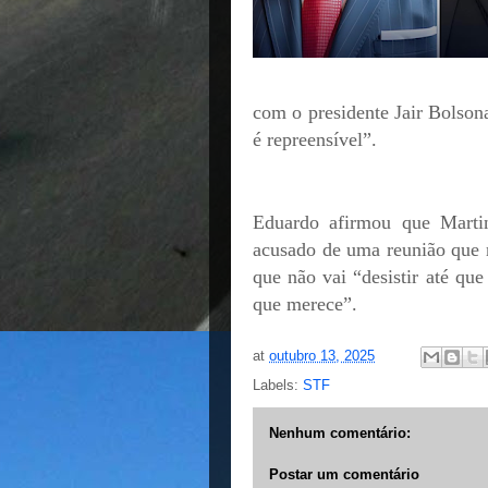
com o presidente Jair Bolson
é repreensível”.
Eduardo afirmou que Marti
acusado de uma reunião que n
que não vai “desistir até que
que merece”.
at
outubro 13, 2025
Labels:
STF
Nenhum comentário:
Postar um comentário