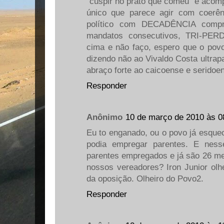
"cuspir no prato que comeu" e acomp
único que parece agir com coerê
político com DECADÊNCIA compr
mandatos consecutivos, TRI-PER
cima e não faço, espero que o povo
dizendo não ao Vivaldo Costa ultra
abraço forte ao caicoense e seridoe
Responder
Anônimo
10 de março de 2010 às 0
Eu to enganado, ou o povo já esque
podia empregar parentes. E nes
parentes empregados e já são 26 me
nossos vereadores? Iron Junior olh
da oposição. Olheiro do Povo2.
Responder