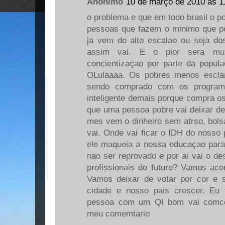
Anônimo
10 de março de 2010 às 1
o problema e que em todo brasil o po
pessoas que fazem o minimo que p
ja vem do alto escalao ou seja do
assim vai. E o pior sera muit
concientizaçao por parte da popul
OLulaaaa. Os pobres menos esclar
sendo comprado com os program
inteligente demais porque compra os
que uma pessoa pobre vai deixar de 
mes vem o dinheiro sem atrso, bolsa
vai. Onde vai ficar o IDH do nosso 
ele maqueia a nossa educaçao para f
nao ser reprovado e por ai vai o d
profissionais do futuro? Vamos aco
Vamos deixar de votar por cor e 
cidade e nosso pais crescer. Eu 
pessoa com um QI bom vai comco
meu comemtario