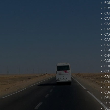
BO
BR
CA
CA
CA
CA
CA
CA
CA
CG
CH
CO
CO
CO
CR
CR
CU
CU
DE
DE
DE