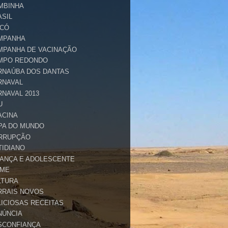
MBINHA
ASIL
ICÓ
MPANHA
MPANHA DE VACINAÇÃO
MPO REDONDO
RNAÚBA DOS DANTAS
RNAVAL
RNAVAL 2013
U
ACINA
PA DO MUNDO
RRUPÇÃO
TIDIANO
IANÇA E ADOLESCENTE
IME
LTURA
RRAIS NOVOS
LICIOSAS RECEITAS
NÚNCIA
SCONFIANÇA