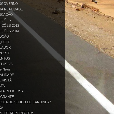
SGOVERNO
RA REALIDADE
UCAÇÃO
EIÇÕES
IÇÕES 2012
IÇÕES 2014
OÇÃO
QUETE
UADOR
PORTE
ENTOS
CLUSIVA
e News
TALIDADE
 CRISTÃ
STA
STA RELIGIOSA
AGRANTE
FOCA DE "CHICO DE CANDINHA"
GA
RO DE REPORTAGEM