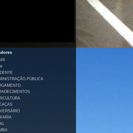
adores
ARI
de
IDENTE
MINISTRAÇÃO PÚBLICA
OGAMENTO
RADECIMENTOS
RICULTURA
EAÇAS
IVERSÁRIO
IXARIA
OG
MBA