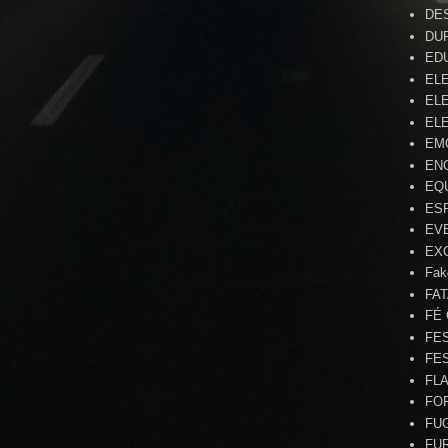
DE
DU
ED
EL
ELE
ELE
EM
EN
EQ
ES
EV
EX
Fak
FA
FÉ
FE
FE
FL
FO
FU
FU