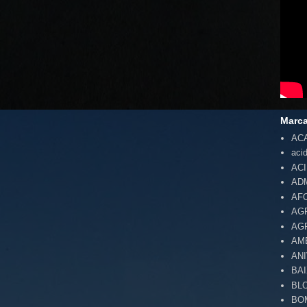
Marc
AC
aci
AC
AD
AF
AG
AG
AM
AN
BA
BL
BO