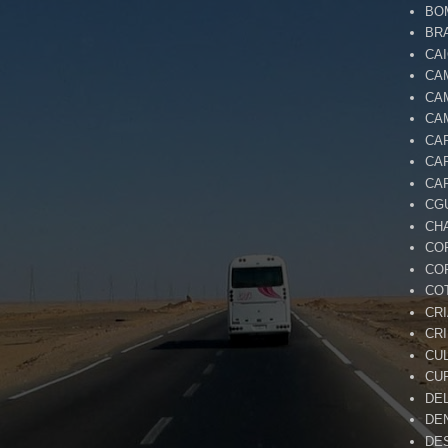
BO
BR
CA
CA
CA
CA
CA
CA
CA
CG
CH
CO
CO
CO
CR
CR
CU
CU
DE
DE
DE