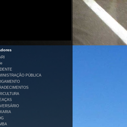
adores
ARI
de
IDENTE
MINISTRAÇÃO PÚBLICA
OGAMENTO
RADECIMENTOS
RICULTURA
EAÇAS
IVERSÁRIO
IXARIA
OG
MBA