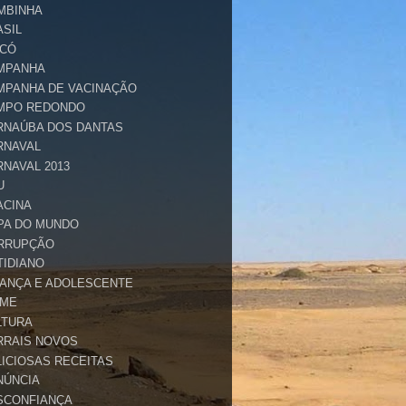
MBINHA
ASIL
ICÓ
MPANHA
MPANHA DE VACINAÇÃO
MPO REDONDO
RNAÚBA DOS DANTAS
RNAVAL
RNAVAL 2013
U
ACINA
PA DO MUNDO
RRUPÇÃO
TIDIANO
IANÇA E ADOLESCENTE
IME
LTURA
RRAIS NOVOS
LICIOSAS RECEITAS
NÚNCIA
SCONFIANÇA