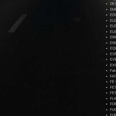
DE
DU
ED
EL
ELE
ELE
EM
EN
EQ
ES
EV
EX
Fak
FA
FÉ
FE
FE
FL
FO
FU
FU