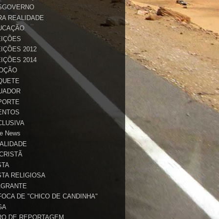
SGOVERNO
RA REALIDADE
UCAÇÃO
EIÇÕES
IÇÕES 2012
IÇÕES 2014
OÇÃO
QUETE
UADOR
PORTE
ENTOS
CLUSIVA
e News
TALIDADE
 CRISTÃ
STA
STA RELIGIOSA
AGRANTE
FOCA DE "CHICO DE CANDINHA"
GA
RO DE REPORTAGEM