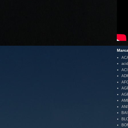
Marc
AC
aci
AC
AD
AF
AG
AG
AM
AN
BA
BL
BO