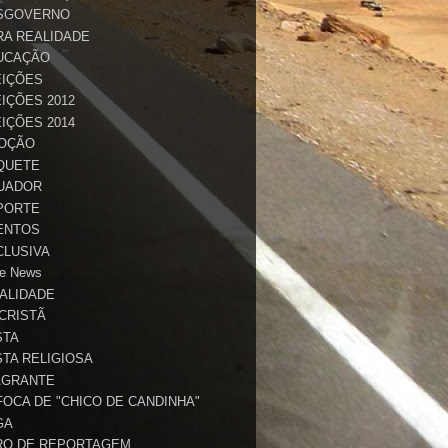
SGOVERNO
RA REALIDADE
UCAÇÃO
EIÇÕES
IÇÕES 2012
IÇÕES 2014
OÇÃO
QUETE
UADOR
PORTE
ENTOS
CLUSIVA
e News
TALIDADE
 CRISTÃ
STA
STA RELIGIOSA
AGRANTE
FOCA DE "CHICO DE CANDINHA"
GA
RO DE REPORTAGEM