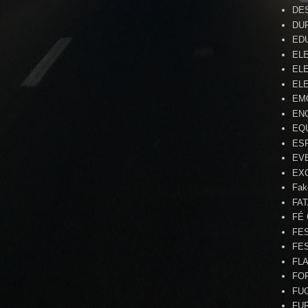
DE
DU
ED
EL
ELE
ELE
EM
EN
EQ
ES
EV
EX
Fak
FA
FÉ
FE
FE
FL
FO
FU
FU