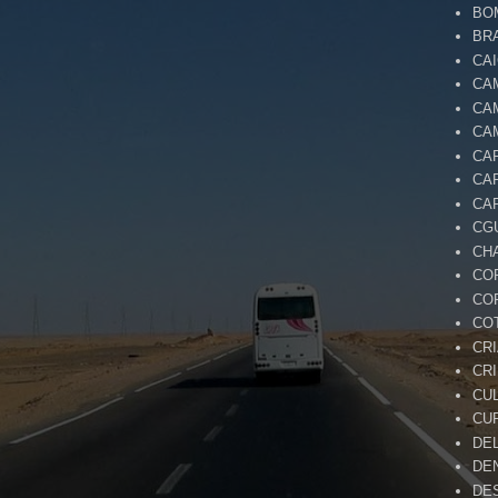
BO
BR
CA
CA
CA
CA
CA
CA
CA
CG
CH
CO
CO
CO
CR
CR
CU
CU
DE
DE
DE