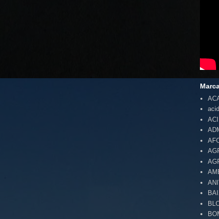
Marc
AC
aci
AC
AD
AF
AG
AG
AM
AN
BA
BL
BO