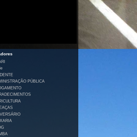
adores
ARI
de
IDENTE
MINISTRAÇÃO PÚBLICA
OGAMENTO
RADECIMENTOS
RICULTURA
EAÇAS
IVERSÁRIO
IXARIA
OG
MBA