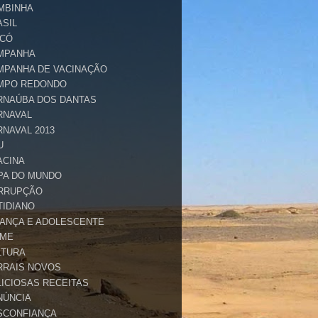
MBINHA
ASIL
ICÓ
MPANHA
MPANHA DE VACINAÇÃO
MPO REDONDO
RNAÚBA DOS DANTAS
RNAVAL
RNAVAL 2013
U
ACINA
PA DO MUNDO
RRUPÇÃO
TIDIANO
IANÇA E ADOLESCENTE
IME
LTURA
RRAIS NOVOS
LICIOSAS RECEITAS
NÚNCIA
SCONFIANÇA