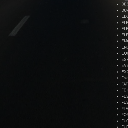
DE
DU
ED
EL
ELE
ELE
EM
EN
EQ
ES
EV
EX
Fak
FA
FÉ
FE
FE
FL
FO
FU
FU