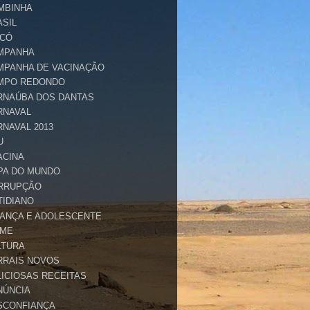
MBINHA
ASIL
ICÓ
MPANHA
MPANHA DE VACINAÇÃO
MPO REDONDO
RNAÚBA DOS DANTAS
RNAVAL
RNAVAL 2013
U
ACINA
PA DO MUNDO
RRUPÇÃO
TIDIANO
IANÇA E ADOLESCENTE
IME
LTURA
RRAIS NOVOS
LICIOSAS RECEITAS
NÚNCIA
SCONFIANÇA