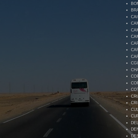
BO
BR
CA
CA
CA
CA
CA
CA
CA
CG
CH
CO
CO
CO
CR
CR
CU
CU
DE
DE
DE