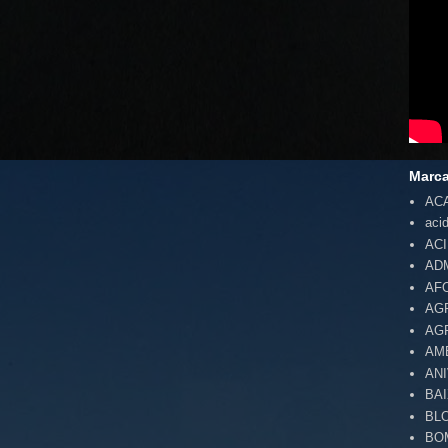
Marc
AC
aci
AC
AD
AF
AG
AG
AM
AN
BA
BL
BO