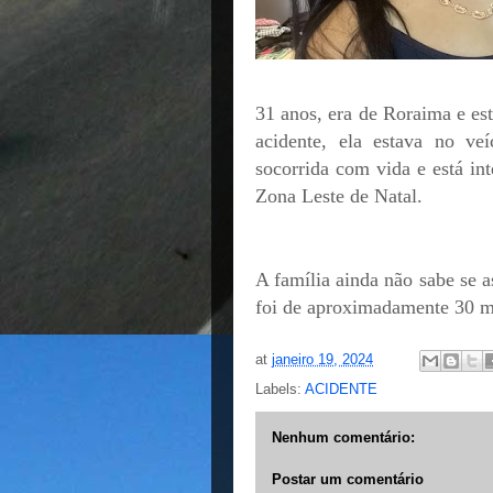
31 anos, era de Roraima e e
acidente, ela estava no v
socorrida com vida e está in
Zona Leste de Natal.
A família ainda não sabe se 
foi de aproximadamente 30 m
at
janeiro 19, 2024
Labels:
ACIDENTE
Nenhum comentário:
Postar um comentário