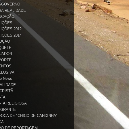
SGOVERNO
RA REALIDADE
UCAÇÃO
EIÇÕES
IÇÕES 2012
IÇÕES 2014
OÇÃO
QUETE
UADOR
PORTE
ENTOS
CLUSIVA
e News
TALIDADE
 CRISTÃ
STA
STA RELIGIOSA
AGRANTE
FOCA DE "CHICO DE CANDINHA"
GA
RO DE REPORTAGEM