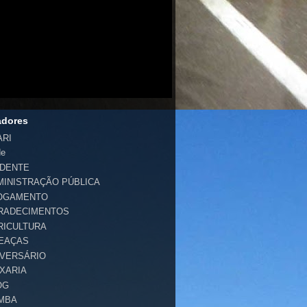
adores
ARI
de
IDENTE
MINISTRAÇÃO PÚBLICA
OGAMENTO
RADECIMENTOS
RICULTURA
EAÇAS
IVERSÁRIO
IXARIA
OG
MBA