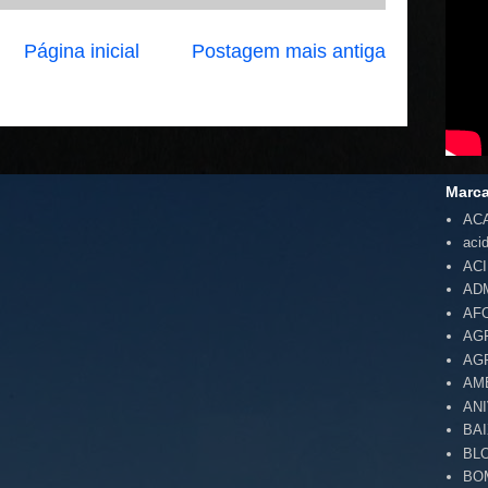
Página inicial
Postagem mais antiga
Marc
AC
aci
AC
AD
AF
AG
AG
AM
AN
BA
BL
BO