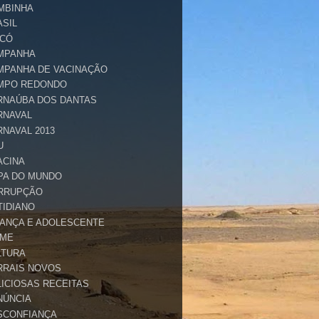
MBINHA
ASIL
ICÓ
MPANHA
MPANHA DE VACINAÇÃO
MPO REDONDO
RNAÚBA DOS DANTAS
RNAVAL
RNAVAL 2013
U
ACINA
PA DO MUNDO
RRUPÇÃO
TIDIANO
IANÇA E ADOLESCENTE
IME
LTURA
RRAIS NOVOS
LICIOSAS RECEITAS
NÚNCIA
SCONFIANÇA