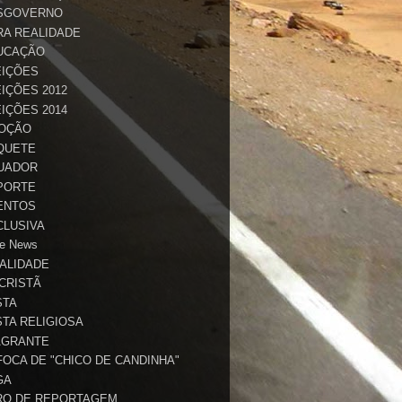
SGOVERNO
RA REALIDADE
UCAÇÃO
EIÇÕES
IÇÕES 2012
IÇÕES 2014
OÇÃO
QUETE
UADOR
PORTE
ENTOS
CLUSIVA
e News
TALIDADE
 CRISTÃ
STA
STA RELIGIOSA
AGRANTE
FOCA DE "CHICO DE CANDINHA"
GA
RO DE REPORTAGEM