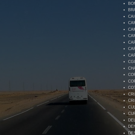
BO
BR
CA
CA
CA
CA
CA
CA
CA
CG
CH
CO
CO
CO
CR
CR
CU
CU
DE
DE
DE