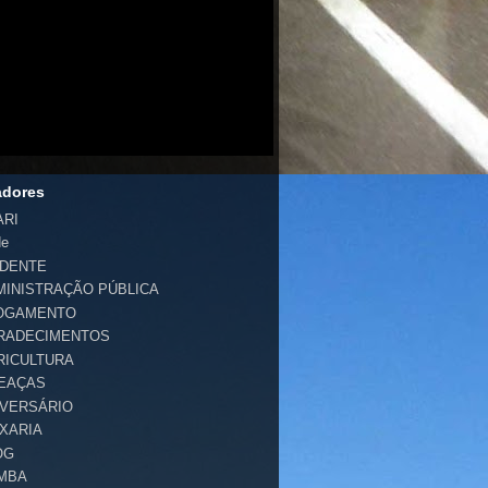
adores
ARI
de
IDENTE
MINISTRAÇÃO PÚBLICA
OGAMENTO
RADECIMENTOS
RICULTURA
EAÇAS
IVERSÁRIO
IXARIA
OG
MBA