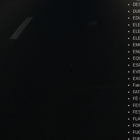
DE
DU
ED
EL
ELE
ELE
EM
EN
EQ
ES
EV
EX
Fak
FA
FÉ
FE
FE
FL
FO
FU
FU