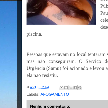
Pú
Pau
ce
de
piscina.
Pessoas que estavam no local tentaram 
mas não conseguiram. O Serviço d
Urgência (Samu) foi acionado e levou a 
ela não resistiu.
at
abril 16, 2024
Labels:
AFOGAMENTO
Nenhum comentário: