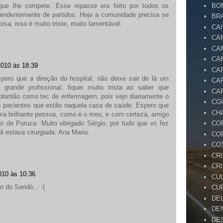
que lhe compete. Esse repasse era feito por todos os
BO
ependentemente de partidos. Hoje a comunidade precisa se
BR
isa, isso é muito triste, muito lamentável.
CA
CA
CA
CA
2010 às 18:39
CA
spero que a direção do hospital, não deixe sair de lá um
CA
 grande profissional. fiquei muito trista ao saber que
CA
lantão como tec de enfermagem, pois vejo diariamente o
CG
s pacientes que estão naquela casa de saúde. Espero que
CH
ma brilhante pessoa, como é o meu, e com certeza, amigo
o de Puruca. Muito obrigado Sérgio, por tudo que vc fez
CO
 estava cirurgiada. Ana Maria.
CO
CO
CR
CR
010 às 10:36
CU
 do Seridó... :(
CU
DE
DE
DE