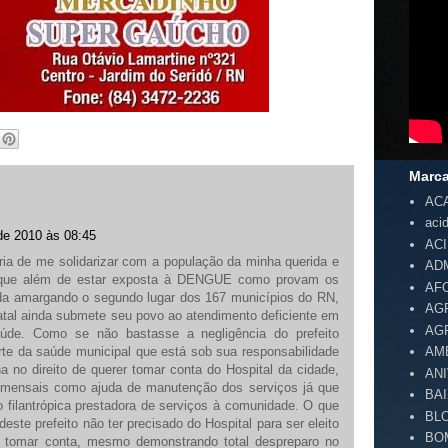
Marc
AC
aci
de 2010 às 08:45
AC
ria de me solidarizar com a população da minha querida e
AD
 que além de estar exposta à DENGUE como provam os
AF
nda amargando o segundo lugar dos 167 municípios do RN,
AG
tal ainda submete seu povo ao atendimento deficiente em
AG
úde. Como se não bastasse a negligência do prefeito
te da saúde municipal que está sob sua responsabilidade
AM
 no direito de querer tomar conta do Hospital da cidade,
AN
s mensais como ajuda de manutenção dos serviços já que
BA
ão filantrópica prestadora de serviços à comunidade. O que
BL
deste prefeito não ter precisado do Hospital para ser eleito
BO
e tomar conta, mesmo demonstrando total despreparo no