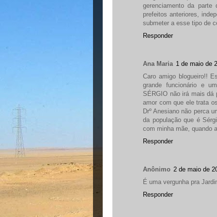
gerenciamento da parte 
prefeitos anteriores, ind
submeter a esse tipo de co
Responder
Ana Maria
1 de maio de 
Caro amigo blogueiro!! E
grande funcionário e um
SÉRGIO não irá mais dá p
amor com que ele trata o
Drº Anesiano não perca u
da população que é Sérgi
com minha mãe, quando ali
Responder
Anônimo
2 de maio de 2
É uma vergunha pra Jardim
Responder