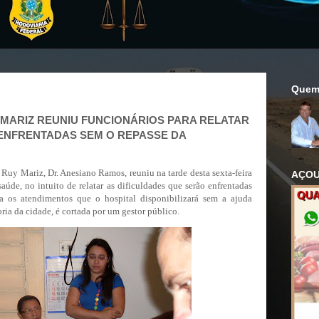
Quem
 MARIZ REUNIU FUNCIONÁRIOS PARA RELATAR
ENFRENTADAS SEM O REPASSE DA
 Ruy Mariz, Dr. Anesiano Ramos, reuniu na tarde desta sexta-feira
AÇOU
saúde, no intuito de relatar as dificuldades que serão enfrentadas
ara os atendimentos que o hospital disponibilizará sem a ajuda
oria da cidade, é cortada por um gestor público.