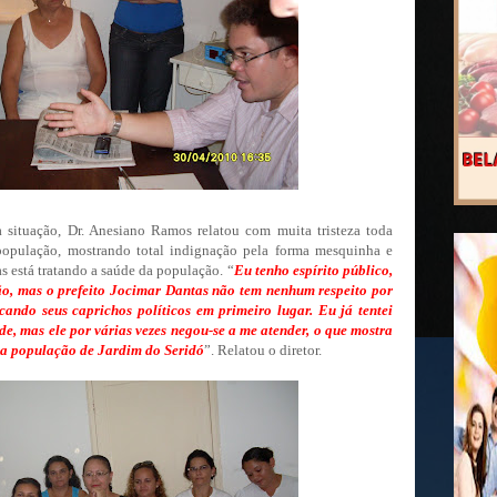
situação, Dr. Anesiano Ramos relatou com muita tristeza toda
opulação, mostrando total indignação pela forma mesquinha e
as está tratando a saúde da população. “
Eu tenho espírito público,
o, mas o prefeito Jocimar Dantas não tem nenhum respeito por
ocando seus caprichos políticos em primeiro lugar. Eu já tentei
de, mas ele por várias vezes negou-se a me atender, o que mostra
ela população de Jardim do Seridó
”. Relatou o diretor.