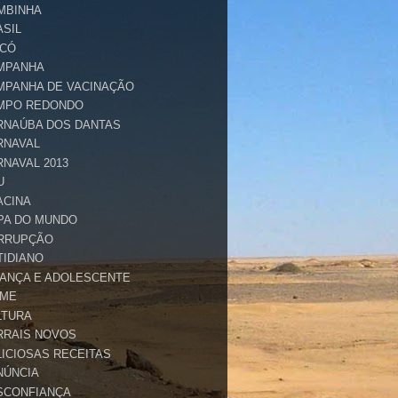
MBINHA
ASIL
ICÓ
MPANHA
MPANHA DE VACINAÇÃO
MPO REDONDO
RNAÚBA DOS DANTAS
RNAVAL
RNAVAL 2013
U
ACINA
PA DO MUNDO
RRUPÇÃO
TIDIANO
IANÇA E ADOLESCENTE
IME
LTURA
RRAIS NOVOS
LICIOSAS RECEITAS
NÚNCIA
SCONFIANÇA