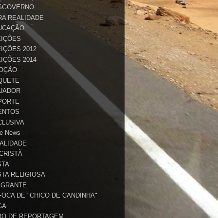
SGOVERNO
RA REALIDADE
UCAÇÃO
EIÇÕES
IÇÕES 2012
IÇÕES 2014
OÇÃO
QUETE
UADOR
PORTE
ENTOS
CLUSIVA
e News
TALIDADE
 CRISTÃ
STA
STA RELIGIOSA
AGRANTE
FOCA DE "CHICO DE CANDINHA"
GA
RO DE REPORTAGEM