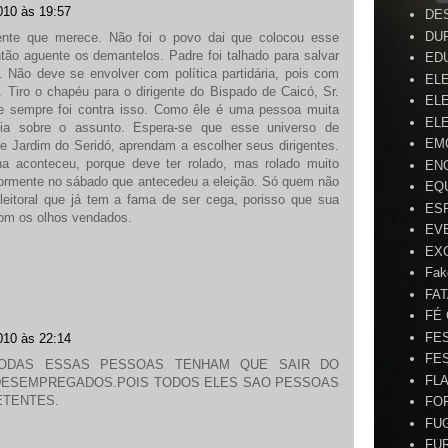
010 às 19:57
DE
DU
ente que merece. Não foi o povo dai que colocou esse
tão aguente os demantelos. Padre foi talhado para salvar
ED
. Não deve se envolver com política partidária, pois com
EL
 Tiro o chapéu para o dirigente do Bispado de Caicó, Sr.
ELE
e sempre foi contra isso. Como êle é uma pessoa muita
ELE
ia sobre o assunto. Espera-se que esse universo de
EM
de Jardim do Seridó, aprendam a escolher seus dirigentes.
ha aconteceu, porque deve ter rolado, mas rolado muito
EN
ormente no sábado que antecedeu a eleição. Só quem não
EQ
leitoral que já tem a fama de ser cega, porisso que sua
ES
om os olhos vendados.
EV
EX
Fak
FA
FÉ
FE
010 às 22:14
FE
ODAS ESSAS PESSOAS TENHAM QUE SAIR DO
FL
 DESEMPREGADOS.POIS TODOS ELES SAO PESSOAS
ETENTES.
FO
FU
FU