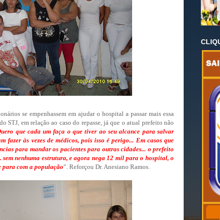
CLIQ
onários se empenhassem em ajudar o hospital a passar mais essa
do STJ, em relação ao caso do repasse, já que o atual prefeito não
uero que cada um faça o que tiver ao seu alcance para salvar
m fazer às vezes de médicos, pois isso é perigo... Em casos que
ias para mandar os pacientes para outras cidades... o prefeito
. sem nenhuma estrutura, e agora nega 12 mil para o hospital, o
le para com a população
”. Reforçou Dr. Anesiano Ramos.