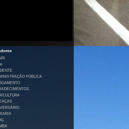
adores
ARI
de
IDENTE
MINISTRAÇÃO PÚBLICA
OGAMENTO
RADECIMENTOS
RICULTURA
EAÇAS
IVERSÁRIO
IXARIA
OG
MBA