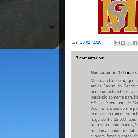
at
maio 01, 2010
7 comentários:
Nostradamos
1 de maio 
Meu caro blogueiro, gosta
amiga Jardim do Seridó
números estatísticos, ai
perdendo somente para Na
ESF e Secretaria de Sa
Jocimar Dantas com a par
como gestor ainda se acha
nagando-lhe 12.000 reai
trata-se de uma instituiç
me deixa curioso é o fato 
e agora fazer questão d