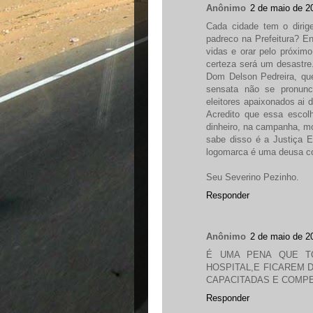
Anônimo
2 de maio de 2
Cada cidade tem o dirig
padreco na Prefeitura? En
vidas e orar pelo próximo
certeza será um desastre.
Dom Delson Pedreira, qu
sensata não se pronunc
eleitores apaixonados ai 
Acredito que essa escol
dinheiro, na campanha, m
sabe disso é a Justiça E
logomarca é uma deusa c
Seu Severino Pezinho.
Responder
Anônimo
2 de maio de 2
É UMA PENA QUE T
HOSPITAL,E FICAREM
CAPACITADAS E COMP
Responder