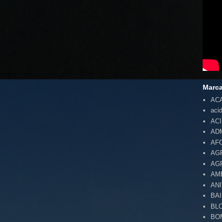
Marc
AC
aci
AC
AD
AF
AG
AG
AM
AN
BA
BL
BO