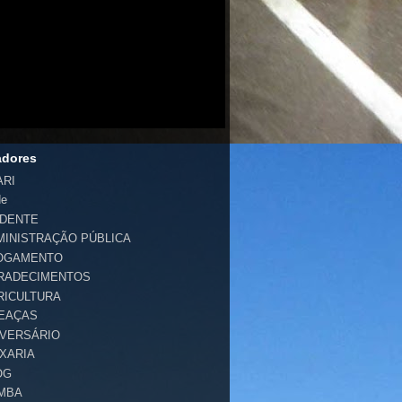
adores
ARI
de
IDENTE
MINISTRAÇÃO PÚBLICA
OGAMENTO
RADECIMENTOS
RICULTURA
EAÇAS
IVERSÁRIO
IXARIA
OG
MBA