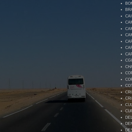
BO
BR
CA
CA
CA
CA
CA
CA
CA
CG
CH
CO
CO
CO
CR
CR
CU
CU
DE
DE
DE