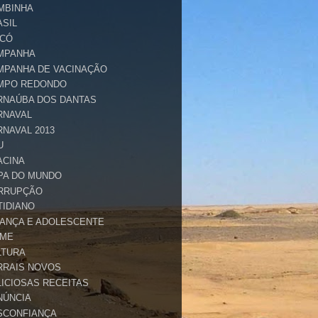
MBINHA
ASIL
ICÓ
MPANHA
MPANHA DE VACINAÇÃO
MPO REDONDO
RNAÚBA DOS DANTAS
RNAVAL
RNAVAL 2013
U
ACINA
PA DO MUNDO
RRUPÇÃO
TIDIANO
IANÇA E ADOLESCENTE
IME
LTURA
RRAIS NOVOS
LICIOSAS RECEITAS
NÚNCIA
SCONFIANÇA