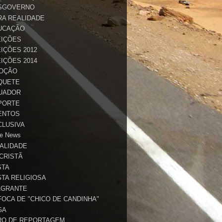
SGOVERNO
RA REALIDADE
UCAÇÃO
EIÇÕES
IÇÕES 2012
IÇÕES 2014
OÇÃO
QUETE
UADOR
PORTE
ENTOS
CLUSIVA
e News
TALIDADE
 CRISTÃ
STA
STA RELIGIOSA
AGRANTE
FOCA DE "CHICO DE CANDINHA"
GA
RO DE REPORTAGEM