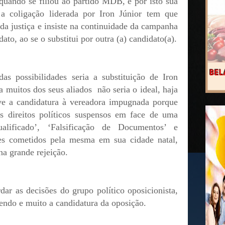
 quando se filiou ao partido MDB, e por isto sua
 a coligação liderada por Iron Júnior tem que
o da justiça e insiste na continuidade da campanha
to, ao se o substitui por outra (a) candidato(a).
s possibilidades seria a substituição de Iron
ra muitos dos seus aliados
não seria o ideal, haja
e a candidatura à vereadora impugnada porque
us direitos políticos suspensos em face de uma
lificado’, ‘Falsificação de Documentos’ e
mes cometidos pela mesma em sua cidade natal,
na grande rejeição.
dar as decisões do grupo político oposicionista,
endo e muito a candidatura da oposição.