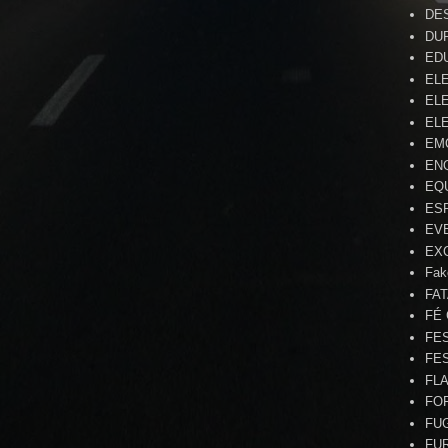
DE
DU
ED
EL
ELE
ELE
EM
EN
EQ
ES
EV
EX
Fak
FA
FÉ
FE
FE
FL
FO
FU
FU