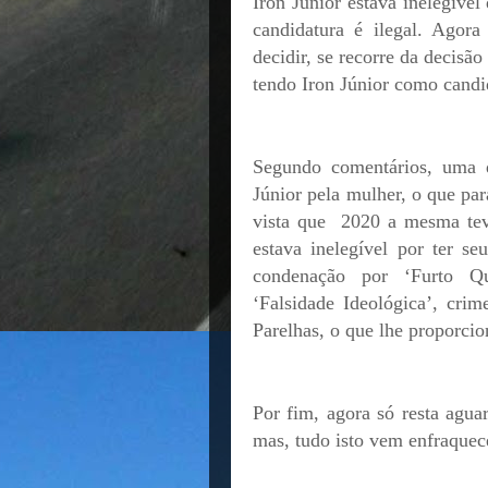
Iron Júnior estava inelegível
candidatura é ilegal. Agora
decidir, se recorre da decisã
tendo Iron Júnior como candida
Segundo comentários, uma da
Júnior pela mulher, o que pa
vista que
2020 a mesma tev
estava inelegível por ter se
condenação por ‘Furto Qua
‘Falsidade Ideológica’, cri
Parelhas, o que lhe proporcio
Por fim, agora só resta aguar
mas, tudo isto vem enfraquec