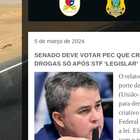
5 de março de 2024
SENADO DEVE VOTAR PEC QUE CR
DROGAS SÓ APÓS STF ‘LEGISLAR’
O relat
porte d
(União-P
para de
criativ
Federal
a lei. E
com o p