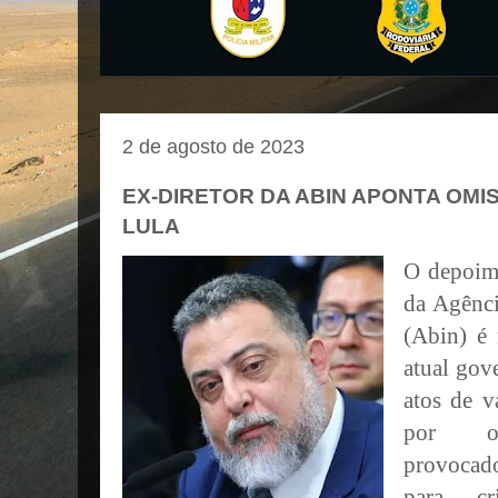
2 de agosto de 2023
EX-DIRETOR DA ABIN APONTA OM
LULA
O depoime
da Agênci
(Abin) é
atual gov
atos de v
por o
provocad
para cr