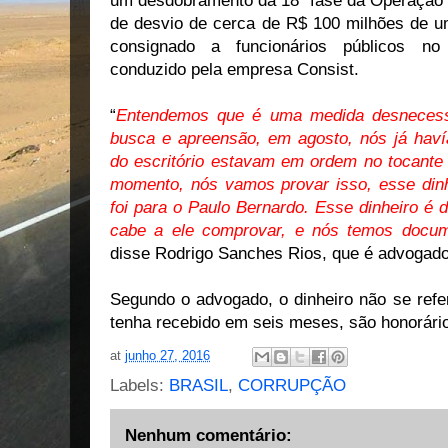
um desdobramento da 18ª fase da Operação L
de desvio de cerca de R$ 100 milhões de um
consignado a funcionários públicos no
conduzido pela empresa Consist.
“
Entendemos que é uma medida desnecessá
busca e apreensão, em agosto, nós já hav
do escritório estavam em ordem no tocant
momento, nós vamos provar isso, esse dinhe
foi para o Paulo Bernardo. Esse dinheiro é d
cabe a ele comprovar, e nós temos docu
disse Rodrigo Sanches Rios, que é advogad
Segundo o advogado, o dinheiro não se refe
tenha recebido em seis meses, são honorári
at
junho 27, 2016
Labels:
BRASIL
,
CORRUPÇÃO
Nenhum comentário: